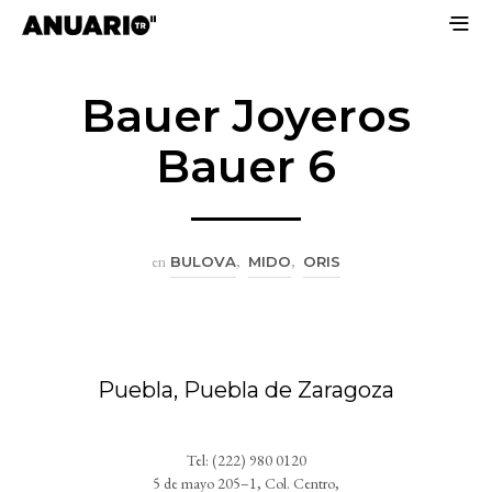
Bauer Joyeros
Bauer 6
en
BULOVA
,
MIDO
,
ORIS
Puebla, Puebla de Zaragoza
Tel: (222) 980 0120
5 de mayo 205–1, Col. Centro,