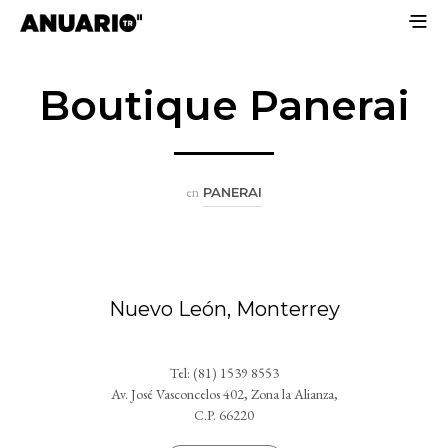
Boutique Panerai
en
PANERAI
Nuevo León, Monterrey
Tel: (81) 1539 8553
Av. José Vasconcelos 402, Zona la Alianza,
C.P. 66220