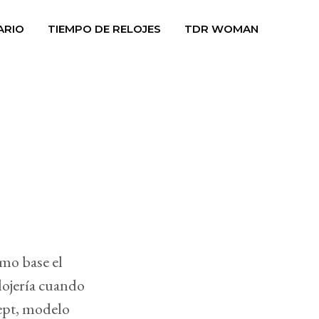
ARIO
TIEMPO DE RELOJES
TDR WOMAN
omo base el
lojería cuando
ept, modelo