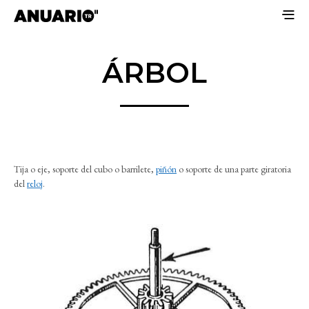
ÁRBOL
Tija o eje, soporte del cubo o barrilete,
piñón
o soporte de una parte giratoria
del
reloj
.