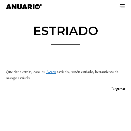
ESTRIADO
Que tiene estrías, canales.
Acero
estriado, botón estriado, herramienta de
mango estriado.
Regresar