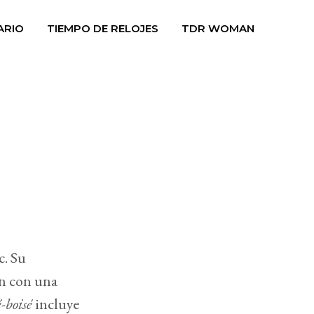
ARIO
TIEMPO DE RELOJES
TDR WOMAN
c. Su
ón con una
é-boisé
incluye