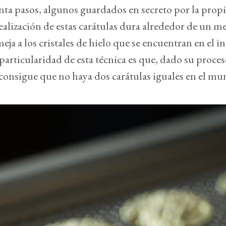
inta pasos, algunos guardados en secreto por la pro
ealización de estas carátulas dura alrededor de un m
eja a los cristales de hielo que se encuentran en el in
 particularidad de esta técnica es que, dado su proce
 consigue que no haya dos carátulas iguales en el mu