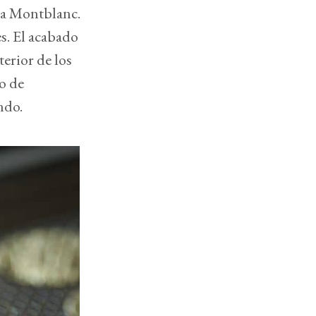
pia Montblanc.
es. El acabado
terior de los
so de
ndo.