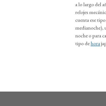
a lo largo del 
relojes mecánic
cuenta ese tipo
medianoche), us
noche o para c
tipo de
hora
ja