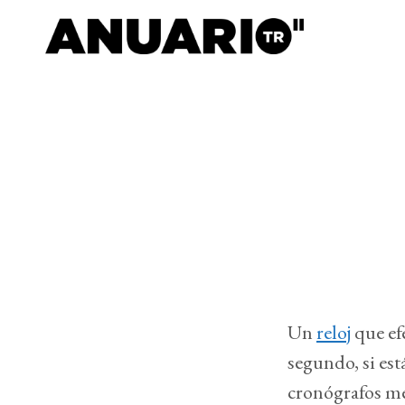
Un
reloj
que ef
segundo, si es
cronógrafos me