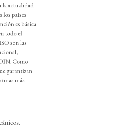
 la actualidad
 los países
unción es básica
en todo el
ISO son las
acional,
a DIN. Como
que garantizan
 normas más
cánicos.