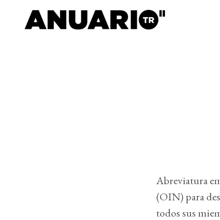
Abreviatura em
(OIN) para des
todos sus miem