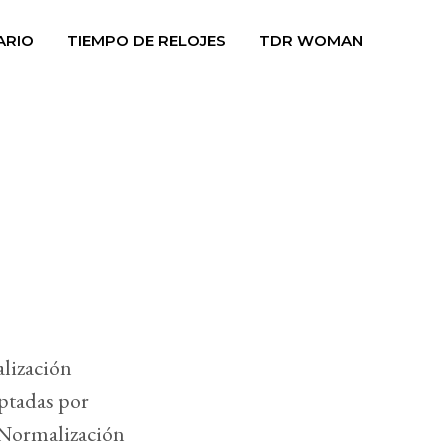
ARIO
TIEMPO DE RELOJES
TDR WOMAN
lización
eptadas por
 Normalización