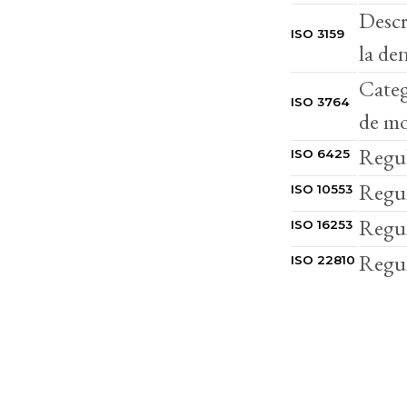
Descr
ISO 3159
la de
Categ
ISO 3764
de mo
Regul
ISO 6425
Regu
ISO 10553
Regul
ISO 16253
Regul
ISO 22810