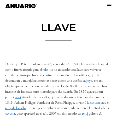
LLAVE
Desde que Peter Henlein inventó, cerca del año 1500, la cuerda helicoidal
como fuerza motriz para el
reloj
, se ha utilizado una llave para volver a
enrollarla. Aunque fuese el centro de atención de los artífices, que la
decoraban y trabajaban muchas veces como una auténtica
joya
, era un
objeto que se perdía con facilidad y, en el siglo XVIII, se hicieron muchos
intentos de inventar otro método para dar cuerda. En 1820 apareció un
primer
reloj
Arnold, de caja alta, que utilizaba un botón para dar cuerda. En
1843, Adrien Philippe, fundador de Patek Philippe, inventó la
corona
para el
reloj de bolsillo
. Los relojes de pulsera utilizan desde siempre el método de la
corona
, pero apareció en el año 2007 en el mercado un
reloj
pulsera A.