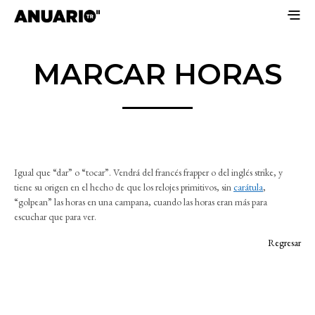
MARCAR HORAS
Igual que “dar” o “tocar”. Vendrá del francés frapper o del inglés strike, y
tiene su origen en el hecho de que los relojes primitivos, sin
carátula
,
“golpean” las horas en una campana, cuando las horas eran más para
escuchar que para ver.
Regresar