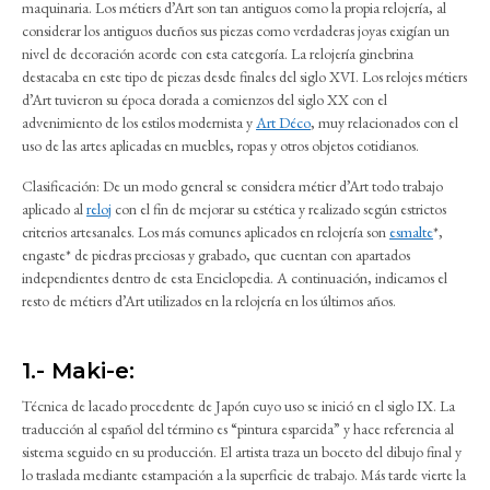
maquinaria. Los métiers d’Art son tan antiguos como la propia relojería, al
considerar los antiguos dueños sus piezas como verdaderas joyas exigían un
nivel de decoración acorde con esta categoría. La relojería ginebrina
destacaba en este tipo de piezas desde finales del siglo XVI. Los relojes métiers
d’Art tuvieron su época dorada a comienzos del siglo XX con el
advenimiento de los estilos modernista y
Art Déco
, muy relacionados con el
uso de las artes aplicadas en muebles, ropas y otros objetos cotidianos.
Clasificación: De un modo general se considera métier d’Art todo trabajo
aplicado al
reloj
con el fin de mejorar su estética y realizado según estrictos
criterios artesanales. Los más comunes aplicados en relojería son
esmalte
*,
engaste* de piedras preciosas y grabado, que cuentan con apartados
independientes dentro de esta Enciclopedia. A continuación, indicamos el
resto de métiers d’Art utilizados en la relojería en los últimos años.
1.- Maki-e:
Técnica de lacado procedente de Japón cuyo uso se inició en el siglo IX. La
traducción al español del término es “pintura esparcida” y hace referencia al
sistema seguido en su producción. El artista traza un boceto del dibujo final y
lo traslada mediante estampación a la superficie de trabajo. Más tarde vierte la