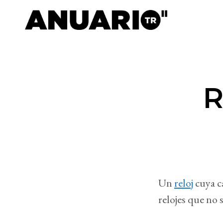
R
Un
reloj
cuya ca
relojes que no