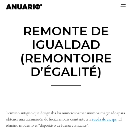
REMONTE DE
IGUALDAD
(REMONTOIRE
D’ÉGALITÉ)
Término antiguo que designaba los numerosos mecanismos imaginados para
obtener una transmisión de fuerza motriz constante a la
rueda de escape
. El
término moderno es “dispositivo de fuerza constante”.