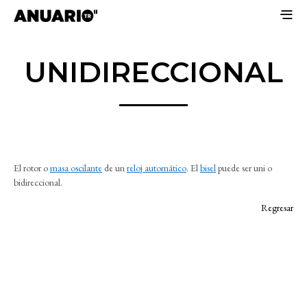
UNIDIRECCIONAL
El rotor o
masa oscilante
de un
reloj automático
. El
bisel
puede ser uni o
bidireccional.
Regresar