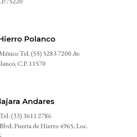
.P.75220
 Hierro Polanco
xico Tel. (55) 5283 7200 Av.
olanco, C.P. 11570
ajara Andares
 Tel: (33) 3611 2786
vd. Puerta de Hierro 4965, Loc.
6