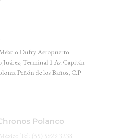
X
éxcio Dufry Aeropuerto
o Juárez, Terminal 1 Av. Capitán
lonia Peñón de los Baños, C.P.
Chronos Polanco
éxico Tel: (55) 5929 3238