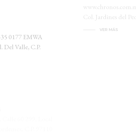
www.chronos.com.mx 
Col. Jardines del Pe
VER MÁS
 8335 0177 EMWA
. Del Valle, C.P.
EMWA Hermos
Sonora, Hermosillo 
www.emwa.com.mx Bl
Local 102, Lomas Pi
VER MÁS
4
Calle 60 299, Local
rdemex, C.P. 97110