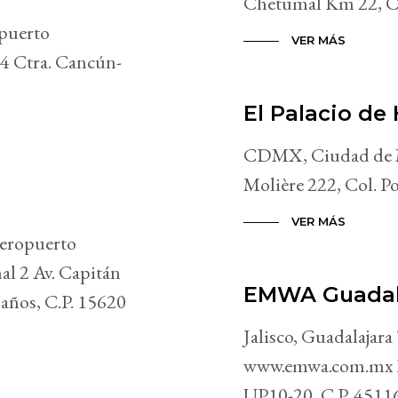
Chetumal Km 22, C
puerto
VER MÁS
4 Ctra. Cancún-
El Palacio de
CDMX, Ciudad de Mé
Molière 222, Col. P
VER MÁS
eropuerto
al 2 Av. Capitán
EMWA Guadal
Baños, C.P. 15620
Jalisco, Guadalajara
www.emwa.com.mx Bl
UP10-20, C.P. 4511