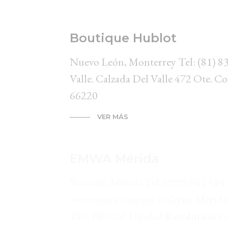
Boutique Hublot
Nuevo León, Monterrey Tel: (81)
Valle. Calzada Del Valle 472 Ote. Col
66220
VER MÁS
EMWA Mérida
Yucatán, Mérida Tel. (999) 941 584
www.emwa.com.mx Galerías Mérida, 
180, PB, Col. Unidad
Revolución
Co