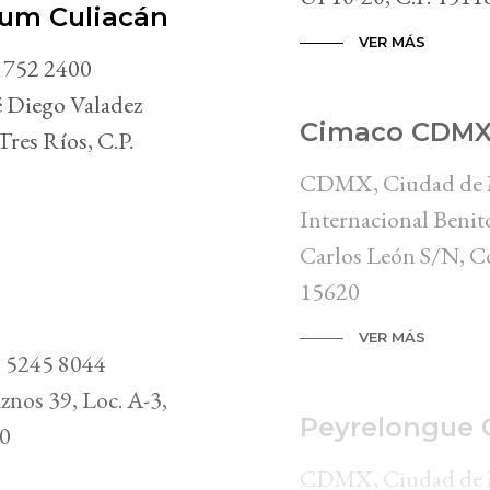
rum Culiacán
VER MÁS
) 752 2400
 Diego Valadez
Cimaco CDM
res Ríos, C.P.
CDMX, Ciudad de M
Internacional Benit
Carlos León S/N, Co
15620
VER MÁS
 5245 8044
os 39, Loc. A-3,
Peyrelongue 
00
CDMX, Ciudad de M