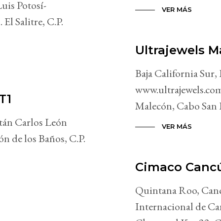
is Potosí-
VER MÁS
El Salitre, C.P.
Ultrajewels M
Baja California Sur,
www.ultrajewels.com
T1
Malecón, Cabo San 
án Carlos León
VER MÁS
ón de los Baños, C.P.
Cimaco Canc
Quintana Roo, Can
Internacional de Ca