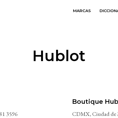
MARCAS
DICCION
Hublot
Boutique Hub
881 3596
CDMX, Ciudad de M