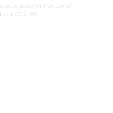
Av. Periférico Sur 3720, Loc. 29,
dregal, C.P. 01900
illo
Tel. (662) 285 1639
vd. Francisco Eusebio Kino 315,
tic, C.P. 83010