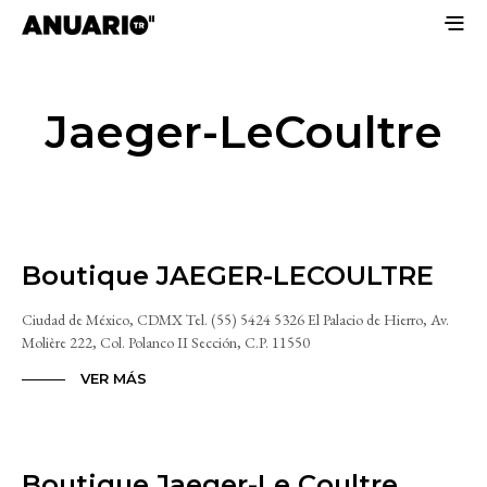
Jaeger-LeCoultre
Boutique JAEGER-LECOULTRE
Ciudad de México, CDMX Tel. (55) 5424 5326 El Palacio de Hierro, Av.
Molière 222, Col. Polanco II Sección, C.P. 11550
VER MÁS
Boutique Jaeger-Le Coultre