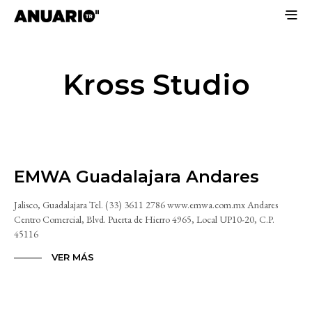
Kross Studio
EMWA Guadalajara Andares
Jalisco, Guadalajara Tel. (33) 3611 2786 www.emwa.com.mx Andares
Centro Comercial, Blvd. Puerta de Hierro 4965, Local UP10-20, C.P.
45116
VER MÁS