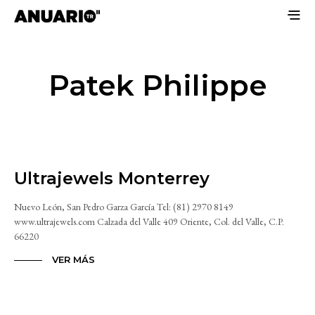
Patek Philippe
Ultrajewels Monterrey
Nuevo León, San Pedro Garza García Tel: (81) 2970 8149
www.ultrajewels.com Calzada del Valle 409 Oriente, Col. del Valle, C.P.
66220
VER MÁS