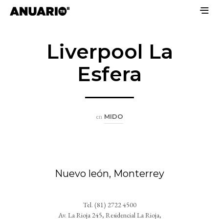
Liverpool La
Esfera
en
MIDO
Nuevo león, Monterrey
Tel. (81) 2722 4500
Av. La Rioja 245, Residencial La Rioja,