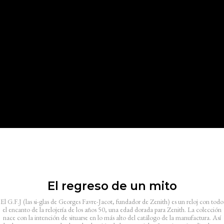
El regreso de un mito
El G.F.J (las si-glas de Georges Favre-Jacot, fundador de Zenith) es un reloj con todo
el encanto de la relojería de los años 50, una edad dorada para Zenith. La colección
nace con la intención de situarse en lo más alto del catálogo de la manufactura. Así