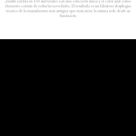
Zenith celebra su 160 aniversario con una colección única y el color azul como
elemento común de todas las novedades. El resultado es un fabuloso despliegue
técnico de la manufactura más antigua que man-tiene la misma sede desde su
fundación