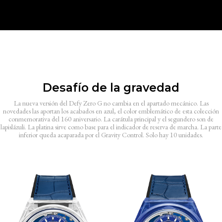
Desafío de la gravedad
La nueva versión del Defy Zero G no cambia en el apartado mecánico. Las
novedades las aportan los acabados en azul, el color emblemático de esta colección
conmemorativa del 160 aniversario. La carátula principal y el segundero son de
lapislázuli. La platina sirve como base para el indicador de reserva de marcha. La parte
inferior queda acaparada por el Gravity Control. Solo hay 10 unidades.