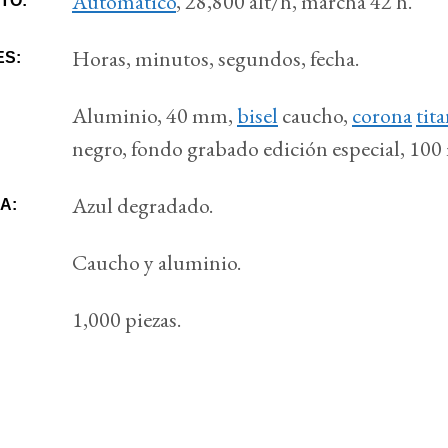
Automático
, 28,800 alt/h, marcha 42 h.
TO:
Horas, minutos, segundos, fecha.
ES:
Aluminio, 40 mm,
bisel
caucho,
corona
tit
negro, fondo grabado edición especial, 100
Azul degradado.
A:
Caucho y aluminio.
1,000 piezas.