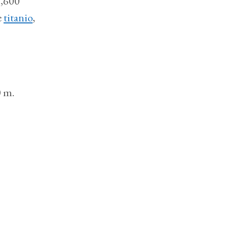
1,600
e
titanio
,
0 m.