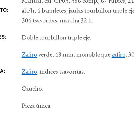
Manual, cal. CP03, 386 comp., 67 rubíes, 2
alt/h, 4 barriletes, jaulas tourbillon triple ej
TO:
304 tsavoritas, marcha 32 h.
Doble tourbillon triple eje.
ES:
Zafiro
verde, 48 mm, monobloque
zafiro
, 3
Zafiro
, índices tsavoritas.
A:
Caucho.
Pieza única.