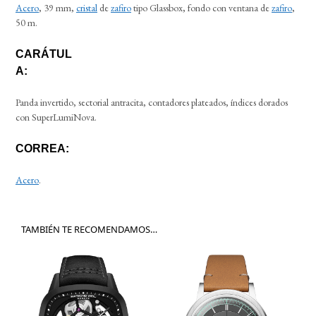
Acero
, 39 mm,
cristal
de
zafiro
tipo Glassbox, fondo con ventana de
zafiro
,
50 m.
CARÁTUL
A:
Panda invertido, sectorial antracita, contadores plateados, índices dorados
con SuperLumiNova.
CORREA:
Acero
.
TAMBIÉN TE RECOMENDAMOS…