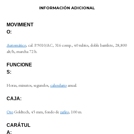
INFORMACIÓN ADICIONAL
MOVIMIENT
O:
Automático
, cal. P.9010/AC, 316 comp., 40 rubíes, doble barrilete, 28,800
alt/h, marcha 72 h.
FUNCIONE
S:
Horas, minutos, segundos,
calendario
anual.
CAJA:
Oro
Goldtech, 45 mm, fondo de
zafiro
, 100 m.
CARÁTUL
A: