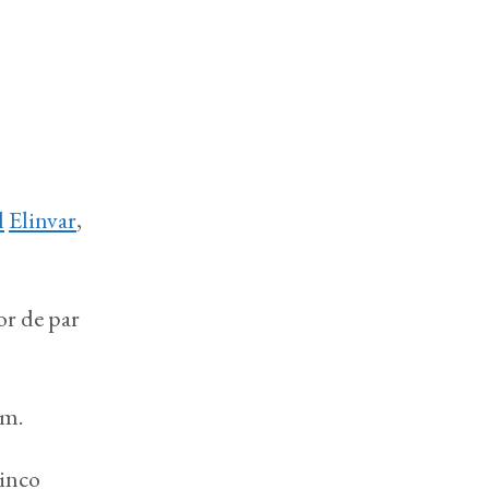
l
Elinvar
,
or de par
 m.
cinco