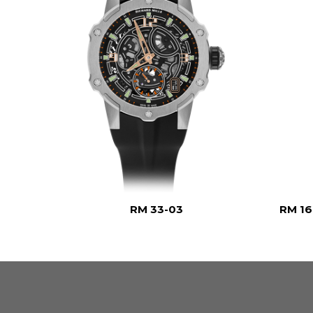
C
RM 33-03
RM 1