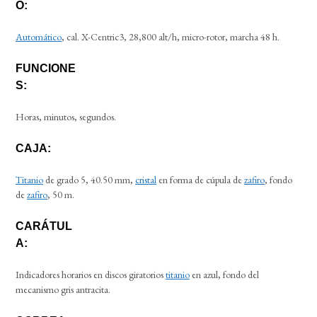
O:
Automático
, cal. X-Centric3, 28,800 alt/h, micro-rotor, marcha 48 h.
FUNCIONE
S:
Horas, minutos, segundos.
CAJA:
Titanio
de grado 5, 40.50 mm,
cristal
en forma de cúpula de
zafiro
, fondo
de
zafiro
, 50 m.
CARÁTUL
A:
Indicadores horarios en discos giratorios
titanio
en azul, fondo del
mecanismo gris antracita.