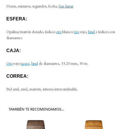
Horas, minutos, segundos, fecha,
fase lunar
.
ESFERA:
Opalina/marrón dorado, índices
oro
blanco/
oro
rojo,
bisel
e índices con
diamantes.
CAJA:
Oro
rojo/
acero
,
bisel
de diamantes, 33.20 mm, 30 m.
CORREA:
Piel azul, miel, marrón; sistema intercambiable.
TAMBIÉN TE RECOMENDAMOS…