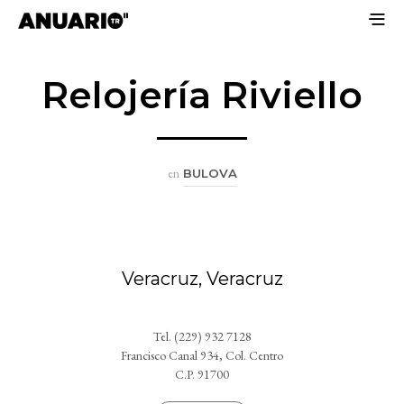
Relojería Riviello
en
BULOVA
Veracruz, Veracruz
Tel. (229) 932 7128
Francisco Canal 934, Col. Centro
C.P. 91700