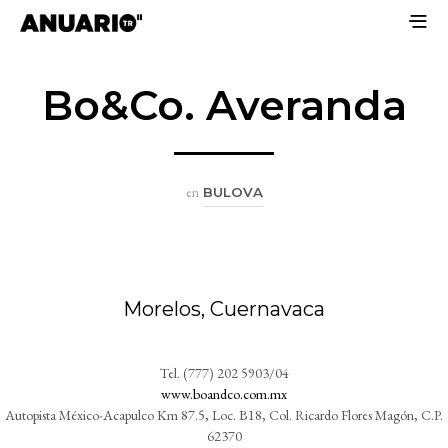
Bo&Co. Averanda
en
BULOVA
Morelos, Cuernavaca
Tel. (777) 202 5903/04
www.boandco.com.mx
Autopista México-Acapulco Km 87.5, Loc. B18, Col. Ricardo Flores Magón, C.P.
62370