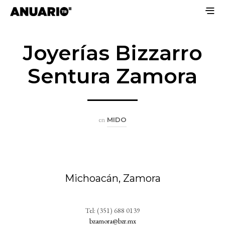
Joyerías Bizzarro
Sentura Zamora
en
MIDO
Michoacán, Zamora
Tel: (351) 688 0139
bzamora@bzr.mx