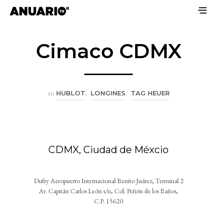
Cimaco CDMX
en
HUBLOT
,
LONGINES
,
TAG HEUER
CDMX, Ciudad de Méxcio
Dufry Aeropuerto Internacional Benito Juárez, Terminal 2
Av. Capitán Carlos León s/n, Col. Peñón de los Baños,
C.P. 15620