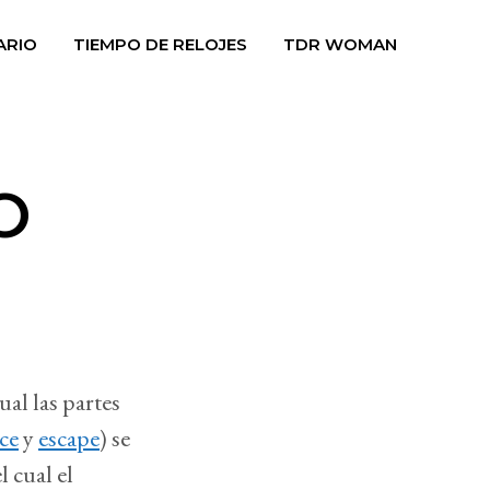
ARIO
TIEMPO DE RELOJES
TDR WOMAN
O
ual las partes
ce
y
escape
) se
l cual el