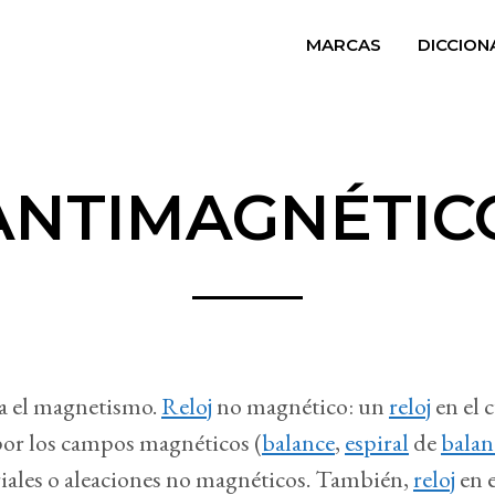
MARCAS
DICCION
ANTIMAGNÉTIC
ta el magnetismo.
Reloj
no magnético: un
reloj
en el c
por los campos magnéticos (
balance
,
espiral
de
balan
iales o aleaciones no magnéticos. También,
reloj
en e