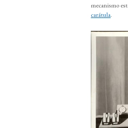
mecanismo está
carátula
.