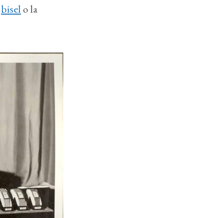
l
bisel
o la