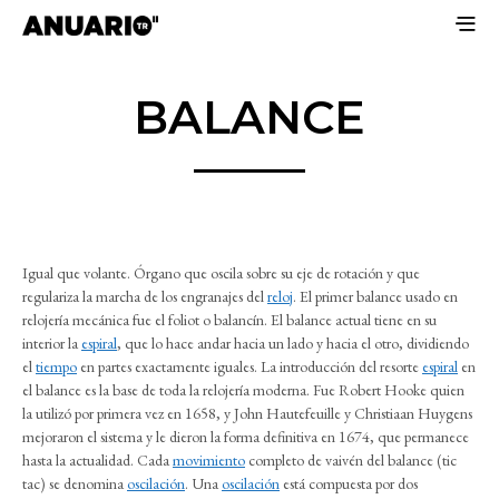
BALANCE
Igual que volante. Órgano que oscila sobre su eje de rotación y que
regulariza la marcha de los engranajes del
reloj
. El primer balance usado en
relojería mecánica fue el foliot o balancín. El balance actual tiene en su
interior la
espiral
, que lo hace andar hacia un lado y hacia el otro, dividiendo
el
tiempo
en partes exactamente iguales. La introducción del resorte
espiral
en
el balance es la base de toda la relojería moderna. Fue Robert Hooke quien
la utilizó por primera vez en 1658, y John Hautefeuille y Christiaan Huygens
mejoraron el sistema y le dieron la forma definitiva en 1674, que permanece
hasta la actualidad. Cada
movimiento
completo de vaivén del balance (tic
tac) se denomina
oscilación
. Una
oscilación
está compuesta por dos