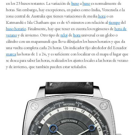
en los 23 husos restantes. La variación de
huso
a
huso
es normalmente de
horas. Sin embargo, hay excepciones, en países como India, Venezuela o la
zona central de Australia que tienen variaciones de media
hora
o en
Katmandú e Isla Chatham que es de 45 minutos con relación al
tiempo
del
huso horario
. Finalmente, hay que tener en cuenta los regímenes de
hora de
verano
y de invierno. Otro tipo de
reloj
de
hora
universal es un globo o
cilindro con un mapamundi que lleva dibujados los husos horarios y que da
una vuelta completa cada 24 horas. Un indicador fijo alrededor del Ecuador
marca
las horas de 1 a 24, y es suficiente con localizar en el mapa el lugar que
se desea para saber las horas, realizados los ajustes locales a las horas de verano
y de invierno, que también pueden estar señalados.