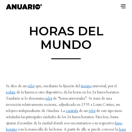
HORAS DEL
MUNDO
Se dice de un
reloj
que, mediante la fijación del
tiempo
universal, por el
rodaje
de la luneta u otro dispositivo, da las horas en los 24 husos horarios.
También se lo denomina
reloj
de “horas universales”. Se trata de una
invención relativamente reciente, adjudicada en 1935 a Louis Cottier, un
relojero independiente de Ginebra. La
carátula
de un
reloj
de este tipo tiene
señaladas las principales ciudades de los 24 husos horarios. Para leer, basta
ajustar el nombre de la ciudad donde nos encontramos o su respectivo
huso
horario
con la manecilla de las horas. A partir de allí, se puede conocer la
hora