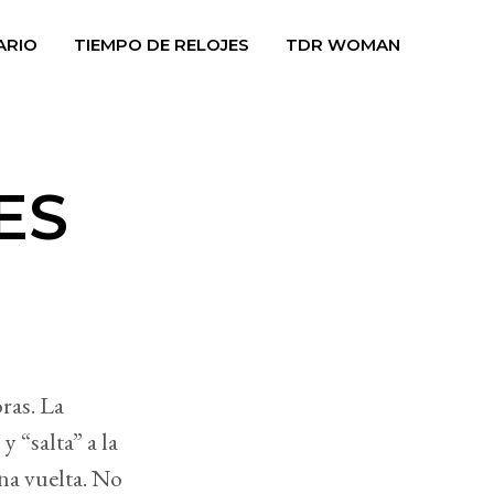
ARIO
TIEMPO DE RELOJES
TDR WOMAN
ES
ras. La
 “salta” a la
na vuelta. No