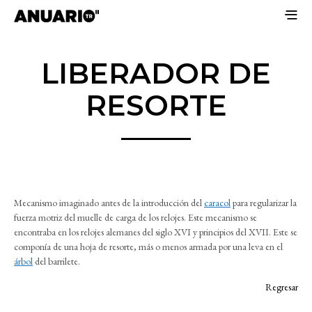
LIBERADOR DE
RESORTE
Mecanismo imaginado antes de la introducción del
caracol
para regularizar la
fuerza motriz del muelle de carga de los relojes. Este mecanismo se
encontraba en los relojes alemanes del siglo XVI y principios del XVII. Este se
componía de una hoja de resorte, más o menos armada por una leva en el
árbol
del barrilete.
Regresar