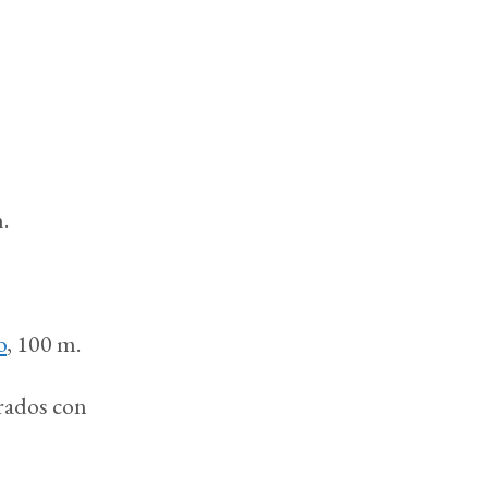
.
o
, 100 m.
orados con