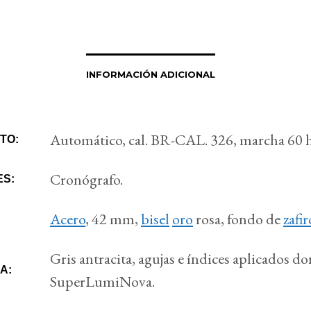
INFORMACIÓN ADICIONAL
Automático, cal. BR-CAL. 326, marcha 60 h
TO:
Cronógrafo.
ES:
Acero
, 42 mm,
bisel
oro
rosa, fondo de
zafir
Gris antracita, agujas e índices aplicados d
A:
SuperLumiNova.