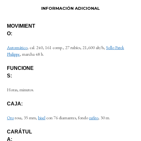
INFORMACIÓN ADICIONAL
MOVIMIENT
O:
Automático
, cal. 240, 161 comp., 27 rubíes, 21,600 alt/h,
Sello Patek
Philippe
, marcha 48 h.
FUNCIONE
S:
Horas, minutos.
CAJA:
Oro
rosa, 35 mm,
bisel
con 76 diamantes, fondo
zafiro
, 30 m.
CARÁTUL
A: