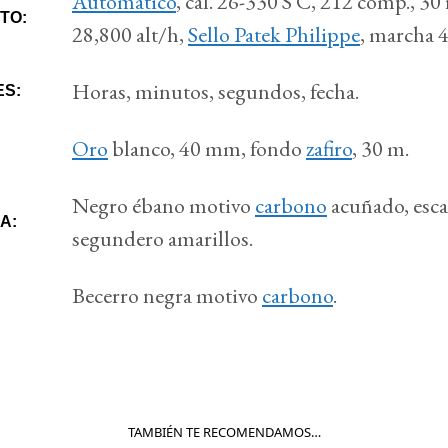
Automático
, cal. 26-330 S C, 212 comp., 30 
TO:
28,800 alt/h,
Sello Patek Philippe
, marcha 4
Horas, minutos, segundos, fecha.
ES:
Oro
blanco, 40 mm, fondo
zafiro
, 30 m.
Negro ébano motivo
carbono
acuñado, esca
A:
segundero amarillos.
Becerro negra motivo
carbono
.
TAMBIÉN TE RECOMENDAMOS…