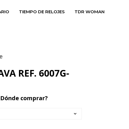
ARIO
TIEMPO DE RELOJES
TDR WOMAN
e
VA REF. 6007G-
¿Dónde comprar?