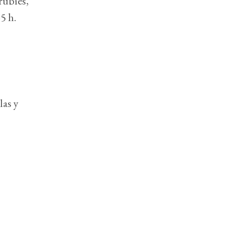
rubíes,
5 h.
las y