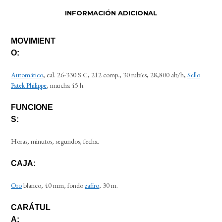
INFORMACIÓN ADICIONAL
MOVIMIENT
O:
Automático
, cal. 26-330 S C, 212 comp., 30 rubíes, 28,800 alt/h,
Sello
Patek Philippe
, marcha 45 h.
FUNCIONE
S:
Horas, minutos, segundos, fecha.
CAJA:
Oro
blanco, 40 mm, fondo
zafiro
, 30 m.
CARÁTUL
A: