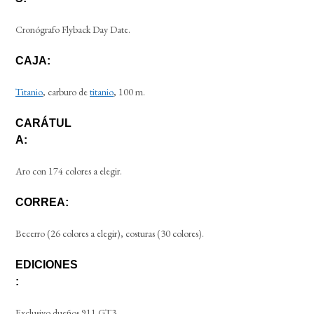
Cronógrafo Flyback Day Date.
CAJA:
Titanio
, carburo de
titanio
, 100 m.
CARÁTUL
A:
Aro con 174 colores a elegir.
CORREA:
Becerro (26 colores a elegir), costuras (30 colores).
EDICIONES
:
Exclusivo dueños 911 GT3.