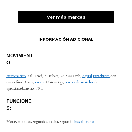
Ver más marcas
INFORMACIÓN ADICIONAL
MOVIMIENT
O:
Automático
, cal. 3285, 31 rubíes, 28,800 alt/h,
espiral
Parachrom
con
curva final Rolex,
escape
Chronergy,
reserva de marcha
de
aproximadamente 70 h.
FUNCIONE
S:
Horas, minutos, segundos, fecha, segundo
huso horario
.