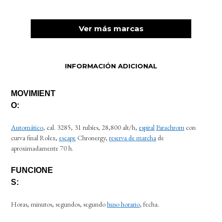
Ver más marcas
INFORMACIÓN ADICIONAL
MOVIMIENT
O:
Automático
, cal. 3285, 31 rubíes, 28,800 alt/h,
espiral
Parachrom
con
curva final Rolex,
escape
Chronergy,
reserva de marcha
de
aproximadamente 70 h.
FUNCIONE
S:
Horas, minutos, segundos, segundo
huso horario
, fecha.