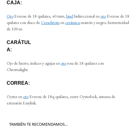
CAJA:
Oro
Everose de 18 quilates, 40 mm,
bisel
bidireccional en
oro
Everose de 18
quilates con disco de
Cerachrom
en
cerámica
marrón y negro, hermeticidad
de 100 m.
CARÁTUL
A:
Ojo de hierro, índices y agujas en
oro
rosa de 18 quilates con
Chromalight.
CORREA:
Oyster en
oro
Everose de 18q quilates, cierre Oysterlock, sistema de
extensión Easylink.
TAMBIÉN TE RECOMENDAMOS…