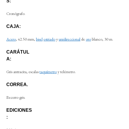
S:
Cronógrafo.
CAJA:
Acero
, 42.50 mm,
bisel
estriado
y
unidireccional
de
oro
blanco, 30 m.
CARÁTUL
A:
Gris antracita, escalas
taquímetro
y telémetro.
CORREA.
Becerro gris.
EDICIONES
: