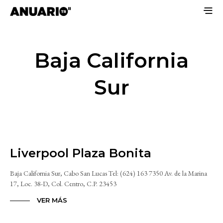
Baja California
Sur
Liverpool Plaza Bonita
Baja California Sur, Cabo San Lucas Tel: (624) 163 7350 Av. de la Marina
17, Loc. 38-D, Col. Centro, C.P. 23453
VER MÁS